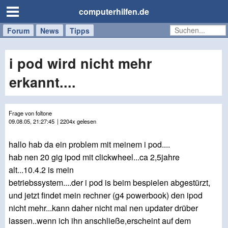
computerhilfen.de
Forum
Handy
Windows
Mac
News
Tipps
/
Tablet
i pod wird nicht mehr
erkannt....
Frage von foltone
09.08.05, 21:27:45
| 2204x gelesen
hallo hab da ein problem mit meinem i pod....
hab nen 20 gig ipod mit clickwheel...ca 2,5jahre
alt...10.4.2 is mein
betriebssystem....der i pod is beim bespielen abgestürzt,
und jetzt findet mein rechner (g4 powerbook) den ipod
nicht mehr...kann daher nicht mal nen updater drüber
lassen..wenn ich ihn anschließe,erscheint auf dem