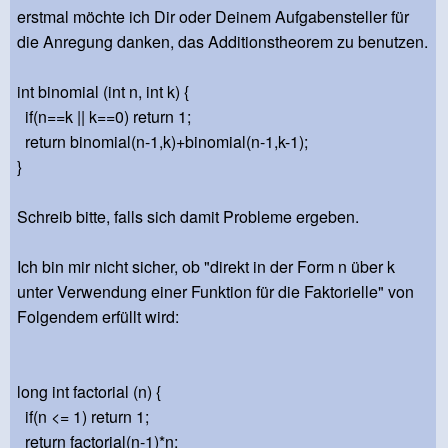
erstmal möchte ich Dir oder Deinem Aufgabensteller für
die Anregung danken, das Additionstheorem zu benutzen.
int binomial (int n, int k) {
if(n==k || k==0) return 1;
return binomial(n-1,k)+binomial(n-1,k-1);
}
Schreib bitte, falls sich damit Probleme ergeben.
Ich bin mir nicht sicher, ob "direkt in der Form n über k
unter Verwendung einer Funktion für die Faktorielle" von
Folgendem erfüllt wird:
long int factorial (n) {
if(n <= 1) return 1;
return factorial(n-1)*n;