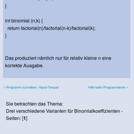
}
int binomial (n,k) {
return factorial(n)/factorial(n-k)/factorial(k);
}
Das produziert nämlich nur für relativ kleine n eine
korrekte Ausgabe.
« Programm schreiben, Hanoi-Tempel
Hilfe beim Programmieren »
Sie betrachten das Thema:
Drei verschiedene Varianten für Binomialkoeffizienten -
Seiten: [
1
]