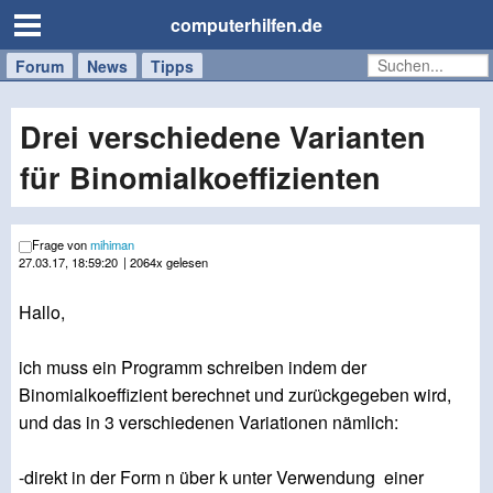
computerhilfen.de
Forum
Handy
Windows
Mac
News
Tipps
/
Tablet
Drei verschiedene Varianten
für Binomialkoeffizienten
Frage von
mihiman
27.03.17, 18:59:20
| 2064x gelesen
Hallo,
ich muss ein Programm schreiben indem der
Binomialkoeffizient berechnet und zurückgegeben wird,
und das in 3 verschiedenen Variationen nämlich:
-direkt in der Form n über k unter Verwendung einer