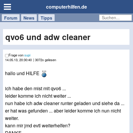
computerhilfen.de
Forum
Handy
Windows
Mac
News
Tipps
/
Tablet
qvo6 und adw cleaner
Frage von
supi
14.05.13, 20:30:40
| 3072x gelesen
hallo und HILFE
ich habe den mist mit qvo6 ...
leider komme ich nicht weiter ...
nun habe ich adw cleaner runter geladen und siehe da ...
er hat was gefunden ... aber leider komme ich nun nicht
weiter.
kann mir jmd evtl weiterhelfen?
DANKE