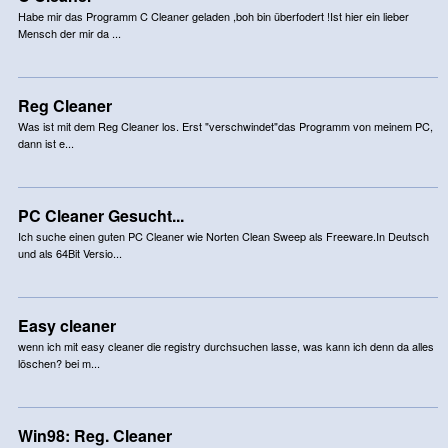
Habe mir das Programm C Cleaner geladen ,boh bin überfodert !Ist hier ein lieber
Mensch der mir da ...
Reg Cleaner
Was ist mit dem Reg Cleaner los. Erst "verschwindet"das Programm von meinem PC,
dann ist e...
PC Cleaner Gesucht...
Ich suche einen guten PC Cleaner wie Norten Clean Sweep als Freeware.In Deutsch
und als 64Bit Versio...
Easy cleaner
wenn ich mit easy cleaner die registry durchsuchen lasse, was kann ich denn da alles
löschen? bei m...
Win98: Reg. Cleaner