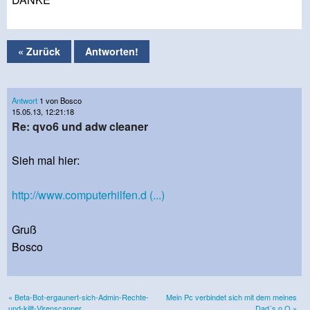
« Zurück
Antworten!
Antwort
1 von Bosco
15.05.13, 12:21:18
Re: qvo6 und adw cleaner
Sieh mal hier:
http://www.computerhilfen.d (...)
Gruß
Bosco
« Beta-Bot-ergaunert-sich-Admin-Rechte-
Mein Pc verbindet sich mit dem meines
und-killt-Virenscanner
Dad´s o.O »