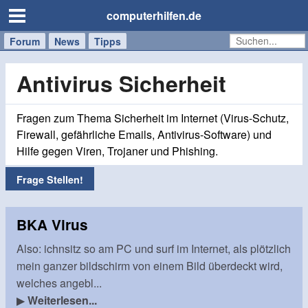
computerhilfen.de
Forum
Handy
Windows
Mac
News
Tipps
/
Tablet
Antivirus Sicherheit
Fragen zum Thema Sicherheit im Internet (Virus-Schutz,
Firewall, gefährliche Emails, Antivirus-Software) und
Hilfe gegen Viren, Trojaner und Phishing.
Frage Stellen!
BKA Virus
Also: ichnsitz so am PC und surf im Internet, als plötzlich
mein ganzer bildschirm von einem Bild überdeckt wird,
welches angebl...
▶
Weiterlesen...