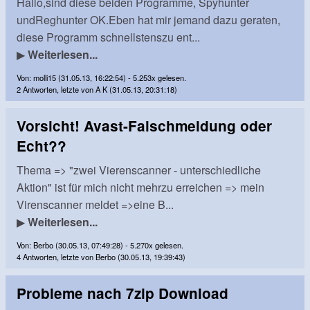
Hallo,sind diese beiden Programme, Spyhunter
undReghunter OK.Eben hat mir jemand dazu geraten,
diese Programm schnellstenszu ent...
▶
Weiterlesen...
Von: molli15 (31.05.13, 16:22:54) - 5.253x gelesen.
2 Antworten, letzte von A K (31.05.13, 20:31:18)
Vorsicht! Avast-Falschmeldung oder
Echt??
Thema => "zwei Vierenscanner - unterschiedliche
Aktion" ist für mich nicht mehrzu erreichen => mein
Virenscanner meldet =>eine B...
▶
Weiterlesen...
Von: Berbo (30.05.13, 07:49:28) - 5.270x gelesen.
4 Antworten, letzte von Berbo (30.05.13, 19:39:43)
Probleme nach 7zip Download