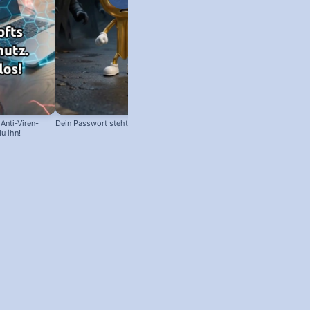
Anti-Viren-
Dein Passwort steht im Darknet 😱
u ihn!
bol + Kostenlose Office
load!)