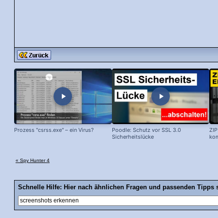
Prozess "csrss.exe" – ein Virus?
Poodle: Schutz vor SSL 3.0
ZIP
Sicherheitslücke
kom
« Spy Hunter 4
Schnelle Hilfe: Hier nach ähnlichen Fragen und passenden Tipps 