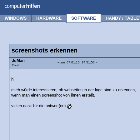
Forum
Tipps
News
Frage stellen
WINDOWS
HARDWARE
SOFTWARE
HANDY / TABLE
screenshots erkennen
JuMan
«
am
: 07.01.15, 17:51:56 »
Gast
hi
mich würde interessieren, ob webseiten in der lage sind zu erkennen,
wenn man einen screenshot von ihnen erstellt.
vielen dank für die antwort(en)