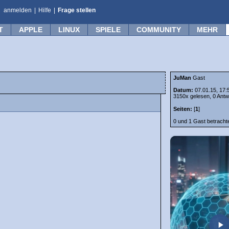
anmelden
|
Hilfe
|
Frage stellen
T
APPLE
LINUX
SPIELE
COMMUNITY
MEHR
JuMan
Gast
Datum:
07.01.15, 17:
3150x gelesen, 0 Antw
Seiten:
[
1
]
0 und 1 Gast betrach