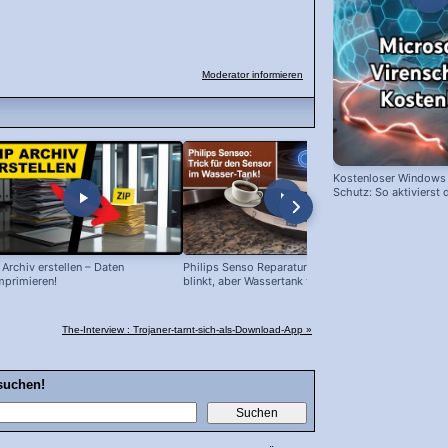
Moderator informieren
Kostenloser Windows 
Schutz: So aktivierst d
 Archiv erstellen – Daten
Philips Senso Reparatur: Blaue LED
Telefon Sym
primieren!
blinkt, aber Wassertank voll?
Icons (Down
The-Interview : Trojaner-tarnt-sich-als-Download-App »
suchen!