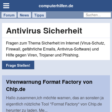
computerhilfen.de
Forum
Handy
Windows
Mac
News
Tipps
/
Tablet
Antivirus Sicherheit
Fragen zum Thema Sicherheit im Internet (Virus-Schutz,
Firewall, gefährliche Emails, Antivirus-Software) und
Hilfe gegen Viren, Trojaner und Phishing.
Frage Stellen!
Virenwarnung Format Factory von
Chip.de
Hallo zusammen,ich möchte warnen, das an sonsten ja
eigentlich nützliche Tool "Format Factory" von Chip.de
herunter zu laden. Me...