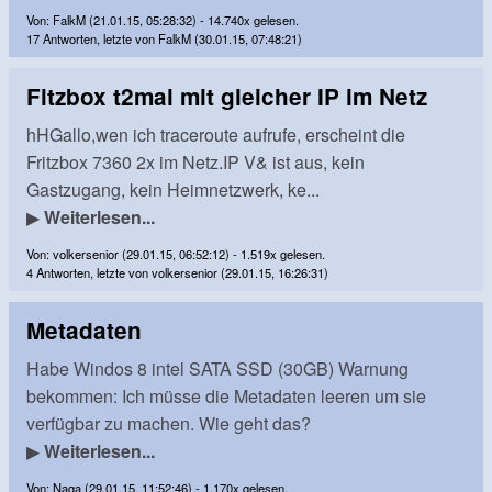
Von: FalkM (21.01.15, 05:28:32) - 14.740x gelesen.
17 Antworten, letzte von FalkM (30.01.15, 07:48:21)
Fitzbox t2mal mit gleicher IP im Netz
hHGallo,wen ich traceroute aufrufe, erscheint die
Fritzbox 7360 2x im Netz.IP V& ist aus, kein
Gastzugang, kein Heimnetzwerk, ke...
▶
Weiterlesen...
Von: volkersenior (29.01.15, 06:52:12) - 1.519x gelesen.
4 Antworten, letzte von volkersenior (29.01.15, 16:26:31)
Metadaten
Habe Windos 8 intel SATA SSD (30GB) Warnung
bekommen: Ich müsse die Metadaten leeren um sie
verfügbar zu machen. Wie geht das?
▶
Weiterlesen...
Von: Naga (29.01.15, 11:52:46) - 1.170x gelesen.