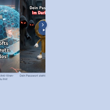
bol + Kostenlose Office
load!)
Anti-Viren-
Dein Passwort steht im Darknet 😱
u ihn!