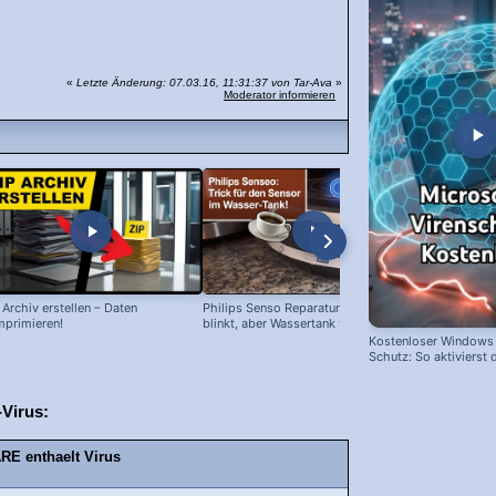
«
Letzte Änderung: 07.03.16, 11:31:37 von Tar-Ava
»
Moderator informieren
 Archiv erstellen – Daten
Philips Senso Reparatur: Blaue LED
Telefon Sym
primieren!
blinkt, aber Wassertank voll?
Icons (Down
Kostenloser Windows 
Schutz: So aktivierst d
Virus:
 enthaelt Virus