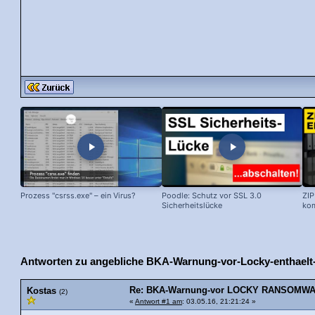
Prozess "csrss.exe" – ein Virus?
Poodle: Schutz vor SSL 3.0
ZIP
Sicherheitslücke
kom
Antworten zu angebliche BKA-Warnung-vor-Locky-enthaelt-
Re: BKA-Warnung-vor LOCKY RANSOMWARE
Kostas
(2)
«
Antwort #1 am
: 03.05.16, 21:21:24 »