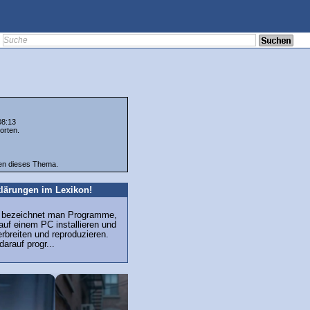
08:13
orten.
ten dieses Thema.
lärungen im Lexikon!
s bezeichnet man Programme,
 auf einem PC installieren und
erbreiten und reproduzieren.
arauf progr...