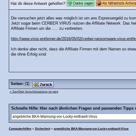
Hat dir diese Antwort geholfen?
Die versuchen jetzt alles was möglich ist um ans Erpressergeld zu k
Jetzt sogar beim CERBER VIRUS nutzen die Affiliate Network. Das heis
Affiliate Firmen um die ..... zu verbreiten.
http://www.virus-entferner.de/2016/05/02/cerber-ransomware-virus-entfe
Ich denke aber nicht, dass die Affiliate Firmen mit dem Namen so etwa
die ohne Erfolg sind.
Seiten:
[
1
]
« SanDisk Verschlüsselung ist weg
Schnelle Hilfe: Hier nach ähnlichen Fragen und passenden Tipps 
Computerhilfen
»
Sicherheit
»
angebliche BKA-Warnung-vor-Locky-enthaelt-Virus