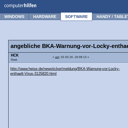
Forum
Tipps
News
Frage stellen
WINDOWS
HARDWARE
SOFTWARE
HANDY / TABLE
angebliche BKA-Warnung-vor-Locky-enthae
HCK
«
am
: 02.03.16, 16:08:13 »
Gast
http://www.heise.de/newsticker/meldung/BKA-Warnung-vor-Locky-
enthaelt-Virus-3125820.html