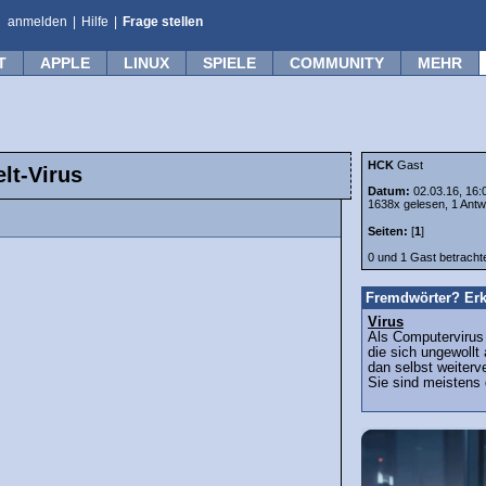
anmelden
|
Hilfe
|
Frage stellen
T
APPLE
LINUX
SPIELE
COMMUNITY
MEHR
HCK
Gast
lt-Virus
Datum:
02.03.16, 16:
1638x gelesen, 1 Antw
Seiten:
[
1
]
0 und 1 Gast betrach
Fremdwörter? Erk
Virus
Als Computerviru
die sich ungewollt
dan selbst weiterv
Sie sind meistens d