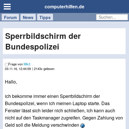
computerhilfen.de
Forum
Handy
Windows
Mac
News
Tipps
/
Tablet
Sperrbildschirm der
Bundespolizei
Frage von
Mik3
03.11.16, 12:44:59
| 2143x gelesen
Hallo,
ich bekomme immer einen Sperrbildschirm der
Bundespolizei, wenn ich meinen Laptop starte. Das
Fenster lässt sich leider nich schließen, ich kann auch
nicht auf den Taskmanager zugreifen. Gegen Zahlung von
Geld soll die Meldung verschwinden