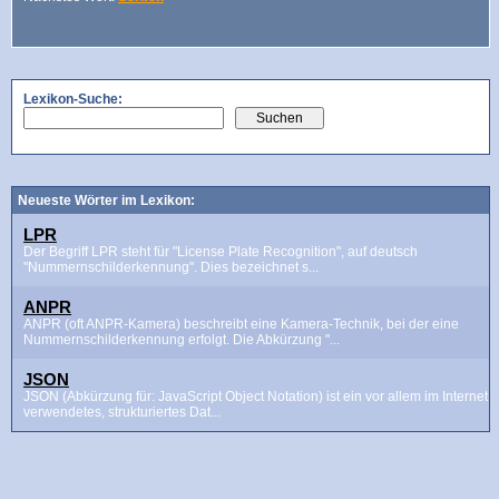
Lexikon-Suche:
Neueste Wörter im Lexikon:
LPR
Der Begriff LPR steht für "License Plate Recognition", auf deutsch
"Nummernschilderkennung". Dies bezeichnet s...
ANPR
ANPR (oft ANPR-Kamera) beschreibt eine Kamera-Technik, bei der eine
Nummernschilderkennung erfolgt. Die Abkürzung "...
JSON
JSON (Abkürzung für: JavaScript Object Notation) ist ein vor allem im Internet
verwendetes, strukturiertes Dat...