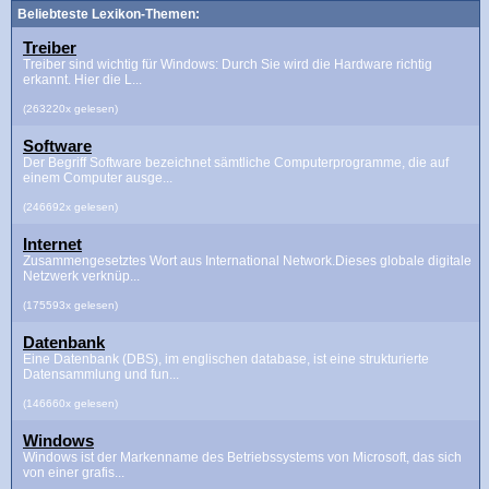
Beliebteste Lexikon-Themen:
Treiber
Treiber sind wichtig für Windows: Durch Sie wird die Hardware richtig
erkannt. Hier die L...
(263220x gelesen)
Software
Der Begriff Software bezeichnet sämtliche Computerprogramme, die auf
einem Computer ausge...
(246692x gelesen)
Internet
Zusammengesetztes Wort aus International Network.Dieses globale digitale
Netzwerk verknüp...
(175593x gelesen)
Datenbank
Eine Datenbank (DBS), im englischen database, ist eine strukturierte
Datensammlung und fun...
(146660x gelesen)
Windows
Windows ist der Markenname des Betriebssystems von Microsoft, das sich
von einer grafis...