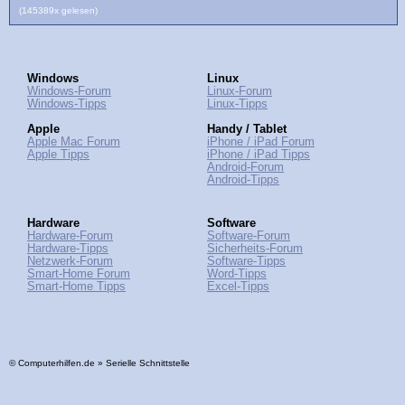
(145389x gelesen)
Windows
Linux
Windows-Forum
Linux-Forum
Windows-Tipps
Linux-Tipps
Apple
Handy / Tablet
Apple Mac Forum
iPhone / iPad Forum
Apple Tipps
iPhone / iPad Tipps
Android-Forum
Android-Tipps
Hardware
Software
Hardware-Forum
Software-Forum
Hardware-Tipps
Sicherheits-Forum
Netzwerk-Forum
Software-Tipps
Smart-Home Forum
Word-Tipps
Smart-Home Tipps
Excel-Tipps
© Computerhilfen.de » Serielle Schnittstelle