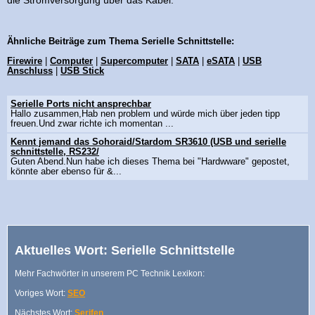
die Stromversorgung über das Kabel.
Ähnliche Beiträge zum Thema Serielle Schnittstelle:
Firewire
|
Computer
|
Supercomputer
|
SATA
|
eSATA
|
USB
Anschluss
|
USB Stick
Serielle Ports nicht ansprechbar
Hallo zusammen,Hab nen problem und würde mich über jeden tipp
freuen.Und zwar richte ich momentan ...
Kennt jemand das Sohoraid/Stardom SR3610 (USB und serielle
schnittstelle, RS232/
Guten Abend.Nun habe ich dieses Thema bei "Hardwware" gepostet,
könnte aber ebenso für &...
Aktuelles Wort: Serielle Schnittstelle
Mehr Fachwörter in unserem PC Technik Lexikon:
Voriges Wort:
SEO
Nächstes Wort:
Serifen