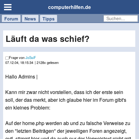
computerhilfen.de
Forum
Handy
Windows
Mac
News
Tipps
/
Tablet
Läuft da was schief?
Frage von
JoSsiF
07.12.04, 18:15:34
| 2128x gelesen
Hallo Admins |
Kann mir zwar nicht vorstellen, dass ich der erste sein
soll, der das merkt, aber ich glaube hier im Forum gibt's
ein kleines Problem:
Auf der home.php werden ab und zu falsche Verweise zu
den "letzten Beiträgen" der jeweiligen Foren angezeigt,
evtl. stimmt hier und da auch nur der Verweistext nicht mit