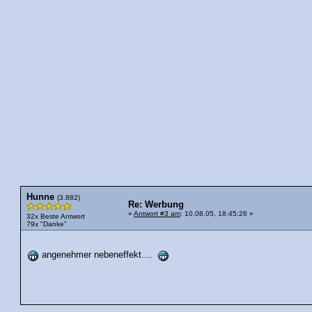
Hunne
(3.882)
Re: Werbung
«
Antwort #3 am
: 10.08.05, 18:45:26 »
32x Beste Antwort
79x "Danke"
angenehmer nebeneffekt....