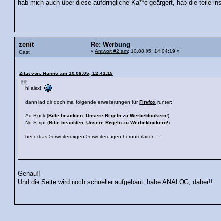
hab mich auch über diese aufdringliche Ka**e geärgert, hab die teile inst
zenit
Re: Werbung
«
Antwort #2 am
: 10.08.05, 14:04:19 »
Gast
Zitat von: Hunne am 10.08.05, 12:41:15
hi alex!
dann lad dir doch mal folgende erweiterungen für
Firefox
runter:
Ad Block (
Bitte beachten: Unsere Regeln zu Werbeblockern!
)
No Script (
Bitte beachten: Unsere Regeln zu Werbeblockern!
)
bei extras->erweiterungen->erweiterungen herunterladen....
Genau!!
Und die Seite wird noch schneller aufgebaut, habe ANALOG, daher!!