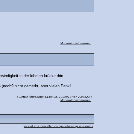
Moderator informieren
windigkeit in der lahmen krücke drin....
 (noch9 nicht gemerkt, aber vielen Dank!
«
Letzte Änderung: 14.08.05, 12:29:13 von Alex123
»
Moderator informieren
was ist aus dem alten computerhifen geworden? »