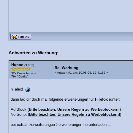
Antworten zu Werbung:
Hunne
(3.882)
Re: Werbung
«
Antwort #1 am
: 10.08.05, 12:41:15 »
32x Beste Antwort
79x "Danke"
hi alex!
dann lad dir doch mal folgende erweiterungen für
Firefox
runter:
Ad Block (
Bitte beachten: Unsere Regeln zu Werbeblockern!
)
No Script (
Bitte beachten: Unsere Regeln zu Werbeblockern!
)
bei extras->erweiterungen->erweiterungen herunterladen....