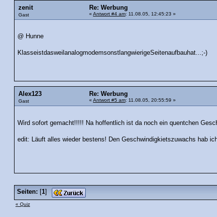
zenit
Re: Werbung
«
Antwort #4 am
: 11.08.05, 12:45:23 »
Gast
@ Hunne
KlasseistdasweilanalogmodemsonstlangwierigeSeitenaufbauhat...;-)
Alex123
Re: Werbung
«
Antwort #5 am
: 11.08.05, 20:55:59 »
Gast
Wird sofort gemacht!!!!! Na hoffentlich ist da noch ein quentchen Gesch
edit: Läuft alles wieder bestens! Den Geschwindigkietszuwachs hab ich
Seiten:
[
1
]
« Quiz