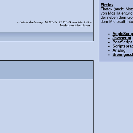
Firefox
Firefox (auch: Mozi
von Mozilla entwi
der neben dem Goo
dem Microsoft Inte
«
Letzte Änderung: 10.08.05, 11:28:53 von Alex123
»
Moderator informieren
AppleScrip
Javascript
PostScript
Scriptspra
Analog
Brenngesch