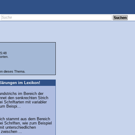
25:48
orten.
ten dieses Thema.
lärungen im Lexikon!
undstrichs im Bereich der
hnet den senkrechten Strich
i Schriftarten mit variabler
zum Beispi...
trich stammt aus dem Bereich
ei Schriften, wie zum Beispiel
mit unterschiedlichen
 zwischen ...