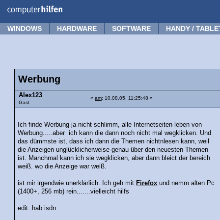
Forum
Tipps
News
Frage stellen
WINDOWS
HARDWARE
SOFTWARE
HANDY / TABLE
Werbung
Alex123
«
am
: 10.08.05, 11:25:48 »
Gast
Ich finde Werbung ja nicht schlimm, alle Internetseiten leben von
Werbung.....aber ich kann die dann noch nicht mal wegklicken. Und
das dümmste ist, dass ich dann die Themen nichtnlesen kann, weil
die Anzeigen unglücklicherweise genau über den neuesten Themen
ist. Manchmal kann ich sie wegklicken, aber dann bleict der bereich
weiß. wo die Anzeige war weiß.
ist mir irgendwie unerklärlich. Ich geh mit
Firefox
und nemm alten Pc
(1400+, 256 mb) rein.......vielleicht hilfs
edit: hab isdn