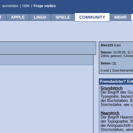
anmelden
|
Hilfe
|
Frage stellen
T
APPLE
LINUX
SPIELE
COMMUNITY
MEHR
Alex123
Gast
Datum:
10.08.05, 11:
2354x gelesen, 5 Antw
Seiten:
[
1
]
0 und 1 Gast betrach
Fremdwörter? Erk
Grundstrich
Der Begriff des Gr
Typografie, bezeic
der Buchstaben. Be
Strichstärke, wie 
Haarstrich
Der Begriff Haars
der Typographie. B
der Antiquaschrift 
Strichstärken, wird