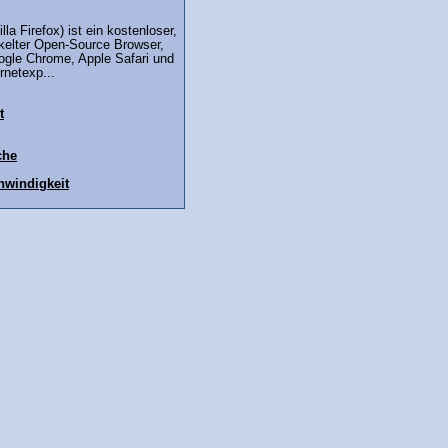
lla Firefox) ist ein kostenloser,
ckelter Open-Source Browser,
gle Chrome, Apple Safari und
rnetexp...
t
che
windigkeit