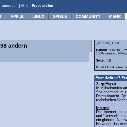
anmelden
|
Hilfe
|
Frage stellen
T
APPLE
LINUX
SPIELE
COMMUNITY
MEHR
_student_
Gast
n98 ändern
Datum:
14.02.10, 22:
1530x gelesen, 0 Antw
Seiten:
[
1
]
0 und 1 Gast betrach
Fremdwörter? Erk
Zugriffszeit
In Milisekunden an
Speichermedium z
Daten braucht. Die
technischen Verfa
Internet
Das Internet, ein 
und "Network" zus
ein globales Netz
Network), das eine