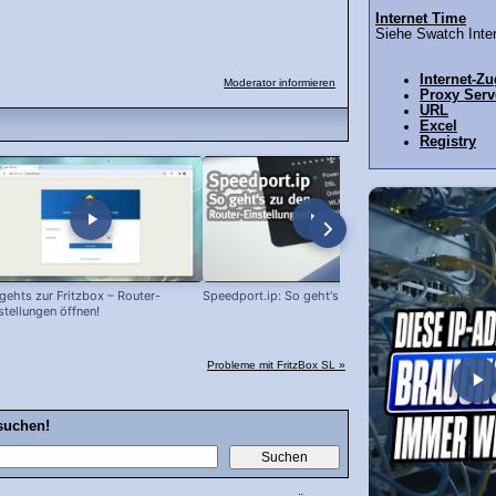
Internet Time
Siehe Swatch Inter
Internet-Z
Moderator informieren
Proxy Serv
URL
Excel
Registry
gehts zur Fritzbox – Router-
Speedport.ip: So geht's zum Router!
2. Fritzbox 
stellungen öffnen!
Repeater
Probleme mit FritzBox SL »
suchen!