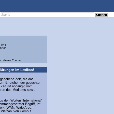
44:44
orten.
ten dieses Thema.
lärungen im Lexikon!
gegebene Zeit, die das
um Erreichen der gesuchten
 Zeit ist abhängig vom
hren des Mediums sowie ...
aus den Worten "International"
ammengesetzter Begriff, ist
werk (WAN: Wide Area
 Vielzahl von Comput...