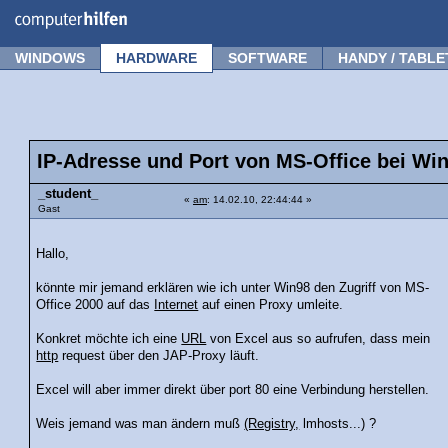
Forum
Tipps
News
Frage stellen
WINDOWS
HARDWARE
SOFTWARE
HANDY / TABLE
IP-Adresse und Port von MS-Office bei Wi
_student_
«
am
: 14.02.10, 22:44:44 »
Gast
Hallo,
könnte mir jemand erklären wie ich unter Win98 den Zugriff von MS-
Office 2000 auf das
Internet
auf einen Proxy umleite.
Konkret möchte ich eine
URL
von Excel aus so aufrufen, dass mein
http
request über den JAP-Proxy läuft.
Excel will aber immer direkt über port 80 eine Verbindung herstellen.
Weis jemand was man ändern muß
(Registry,
lmhosts...) ?