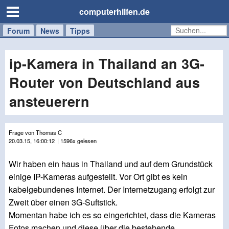
computerhilfen.de
Forum
Handy
Windows
Mac
News
Tipps
/
Tablet
ip-Kamera in Thailand an 3G-
Router von Deutschland aus
ansteuerern
Frage von Thomas C
20.03.15, 16:00:12
| 1596x gelesen
Wir haben ein haus in Thailand und auf dem Grundstück
einige IP-Kameras aufgestellt. Vor Ort gibt es kein
kabelgebundenes Internet. Der Internetzugang erfolgt zur
Zweit über einen 3G-Suftstick.
Momentan habe ich es so eingerichtet, dass die Kameras
Fotos machen und diese über die bestehende