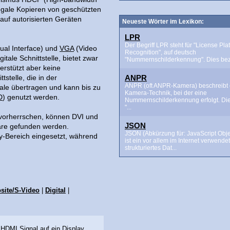
legale Kopieren von geschützten
auf autorisierten Geräten
Neueste Wörter im Lexikon:
LPR
Der Begriff LPR steht für "License Pla
sual Interface) und
VGA
(Video
Recognition", auf deutsch
gitale Schnittstelle, bietet zwar
"Nummernschilderkennung". Dies beze
terstützt aber keine
ANPR
stelle, die in der
ANPR (oft ANPR-Kamera) beschreibt 
nale übertragen und kann bis zu
Kamera-Technik, bei der eine
D
) genutzt werden.
Nummernschilderkennung erfolgt. Di
"...
vorherrschen, können DVI und
JSON
are gefunden werden.
JSON (Abkürzung für: JavaScript Obje
ay-Bereich eingesetzt, während
ist ein vor allem im Internet verwende
strukturiertes Dat...
ite/S-Video
|
Digital
|
HDMI Signal auf ein Display...