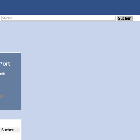
Port
nik
ng