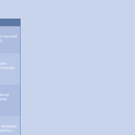
ch Sie wird
L...
iche
Computer
tional
werk
 database,
nd fun...