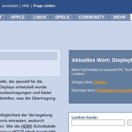
anmelden
|
Hilfe
|
Frage stellen
T
APPLE
LINUX
SPIELE
COMMUNITY
MEHR
Aktuelles Wort: Display
Mehr Fachwörter in unserem PC Tech
Lexikon:
le, die speziell für die
Voriges Wort:
Display
splays entwickelt wurde.
Nächstes Wort:
Distributed Computi
deoübertragungen und bietet
tstellen, was die Übertragung
öglichkeit der Verriegelung.
Lexikon-Suche:
Ports einrasten, wodurch
en. Wie die
HDMI
-Schnittstelle
anismus HDCP (High-bandwidth