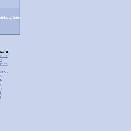
riebssystems
...
ware
ware-
m
ware-
s
werk-
m
t-
e
m
t-
e
s