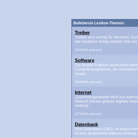
Beliebteste Lexikon-Themen:
Treiber
Treiber sind wichtig für Windows: Dur
die Hardware richtig erkannt. Hier die 
(263226x gelesen)
Software
Der Begriff Software bezeichnet sämtl
Computerprogramme, die auf einem 
ausge...
(246693x gelesen)
Internet
Zusammengesetztes Wort aus Interna
Network.Dieses globale digitale Netz
verknüp...
(175596x gelesen)
Datenbank
Eine Datenbank (DBS), im englischen
ist eine strukturierte Datensammlung u