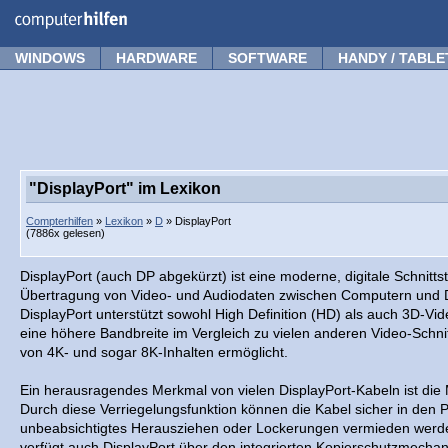
Forum
Tipps
News
Frage stellen
WINDOWS
HARDWARE
SOFTWARE
HANDY / TABLE
"DisplayPort" im Lexikon
Compterhilfen
»
Lexikon
»
D
» DisplayPort
(7886x gelesen)
DisplayPort (auch DP abgekürzt) ist eine moderne, digitale Schnittstel
Übertragung von Video- und Audiodaten zwischen Computern und Di
DisplayPort unterstützt sowohl High Definition (HD) als auch 3D-Vi
eine höhere Bandbreite im Vergleich zu vielen anderen Video-Schnit
von 4K- und sogar 8K-Inhalten ermöglicht.
Ein herausragendes Merkmal von vielen DisplayPort-Kabeln ist die M
Durch diese Verriegelungsfunktion können die Kabel sicher in den 
unbeabsichtigtes Herausziehen oder Lockerungen vermieden werd
verfügt auch DisplayPort über den integrierten Kopierschutzmech