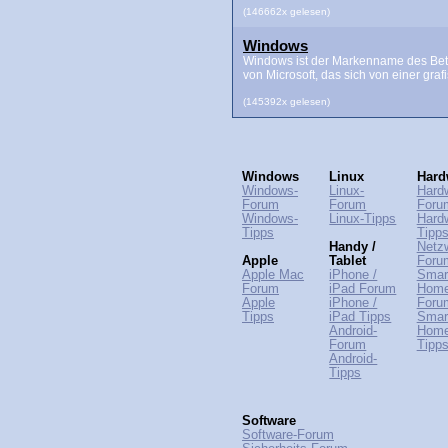
(146662x gelesen)
Windows
Windows ist der Markenname des Bet
von Microsoft, das sich von einer grafis
(145392x gelesen)
Windows
Linux
Hard
Windows-
Linux-
Hard
Forum
Forum
Foru
Windows-
Linux-Tipps
Hard
Tipps
Tipp
Handy /
Netz
Apple
Tablet
Foru
Apple Mac
iPhone /
Smar
Forum
iPad Forum
Hom
Apple
iPhone /
Foru
Tipps
iPad Tipps
Smar
Android-
Hom
Forum
Tipp
Android-
Tipps
Software
Software-Forum