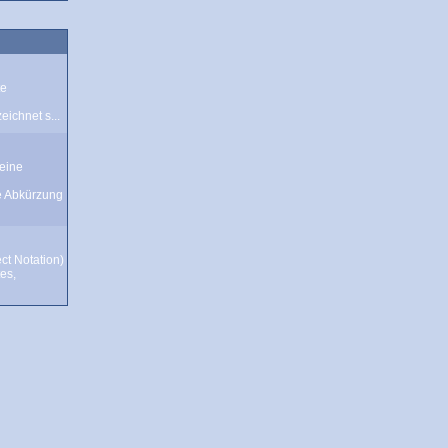
te
ichnet s...
eine
e Abkürzung
ct Notation)
tes,