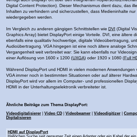
Digital Content Protection). Dieser Mechanismus dient dazu, das il
Inhalten zu verhindern und sicherzustellen, dass Medieninhalte nur 
wiedergegeben werden.
Im Vergleich zu anderen gängigen Schnittstellen wie
DVI
(Digital Vi
Graphics Array) bietet DisplayPort einige Vorteile. DVI, eine ältere di
ebenfalls eine qualitativ hochwertige, digitale Videoübertragung, un
Audioübertragung. VGA hingegen ist eine noch ältere analoge Schnitt
Vergangenheit weit verbreitet war: Sie kann ebenfalls nur Videosig
einer Auflösung von 1600 x 1200 (
UXGA
) oder 1920 x 1080 (
Full H
Während DisplayPort und HDMI in vielen modernen Anwendungen 
VGA immer noch in bestimmten Situationen oder auf älterer Hardw
DisplayPort wird vor allem im Computer- und professionellen Displ
HDMI in der Unterhaltungselektronik verbreiteter ist.
Ähnliche Beiträge zum Thema DisplayPort:
Videodigitalisierer
|
Video CD
|
Videobeamer
|
Videodigitizer
|
Compos
Digitalisieren
HDMI auf DisplayPort
Hallöchen,Suche seit geraumer Zeit einen Adapter oder ein Kabel der ein 