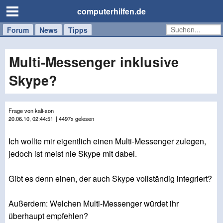
computerhilfen.de
Forum
Handy
Windows
Mac
News
Tipps
/
Tablet
Multi-Messenger inklusive
Skype?
Frage von kali-son
20.06.10, 02:44:51
| 4497x gelesen
Ich wollte mir eigentlich einen Multi-Messenger zulegen,
jedoch ist meist nie Skype mit dabei.
Gibt es denn einen, der auch Skype vollständig integriert?
Außerdem: Welchen Multi-Messenger würdet ihr
überhaupt empfehlen?