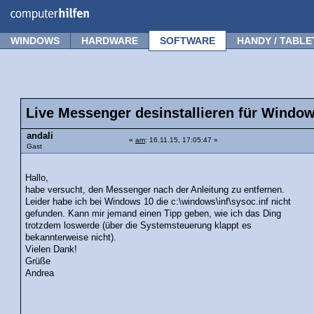
Forum
Tipps
News
Frage stellen
WINDOWS
HARDWARE
SOFTWARE
HANDY / TABLE
Live Messenger desinstallieren für Windo
andali
«
am
: 16.11.15, 17:05:47 »
Gast
Hallo,
habe versucht, den Messenger nach der Anleitung zu entfernen.
Leider habe ich bei Windows 10 die c:\windows\inf\sysoc.inf nicht
gefunden. Kann mir jemand einen Tipp geben, wie ich das Ding
trotzdem loswerde (über die Systemsteuerung klappt es
bekannterweise nicht).
Vielen Dank!
Grüße
Andrea