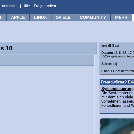
anmelden
|
Hilfe
|
Frage stellen
T
APPLE
LINUX
SPIELE
COMMUNITY
MEHR
andali
Gast
ws 10
Datum:
16.11.15, 17:
5529x gelesen, 0 Antw
Seiten:
[
1
]
0 und 1 Gast betrach
Fremdwörter? Erk
Systemsteuerung
Die Systemsteueru
mit dem sich viele
vornehmen lassen
kontrollieren und 