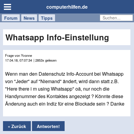
computerhilfen.de
Forum
Handy
Windows
Mac
News
Tipps
/
Tablet
Whatsapp Info-Einstellung
Frage von Yvonne
17.04.18, 07:07:34
| 2853x gelesen
Wenn man den Datenschutz Info-Account bei Whatsapp
von "Jeder" auf "Niemand" ändert, wird dann statt z.B.
"Here there i m using Whatsapp" oä, nur noch die
Handynummer des Kontaktes angezeigt ? Könnte diese
Änderung auch ein Indiz für eine Blockade sein ? Danke
« Zurück
Antworten!