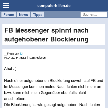
computerhilfen.de
Forum
Handy
Windows
Mac
News
Tipps
/
Tablet
FB Messenger spinnt nach
aufgehobener Blockierung
Frage von
TJ
09.04.22, 14:38:52
| 1725x gelesen
Ahoi :-)
Nach einer aufgehobenen Blockierung sowohl auf FB und
im Messenger kommen meine Nachrichten nicht mehr an
bzw. kann mich mein Gegenüber ebenfalls nicht
anschreiben.
Die Blockierung ist wie gesagt aufgehoben. Nachrichten