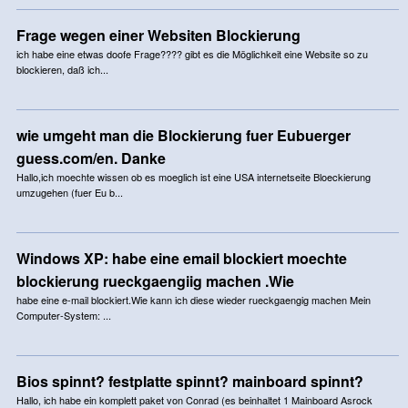
Frage wegen einer Websiten Blockierung
ich habe eine etwas doofe Frage???? gibt es die Möglichkeit eine Website so zu
blockieren, daß ich...
wie umgeht man die Blockierung fuer Eubuerger
guess.com/en. Danke
Hallo,ich moechte wissen ob es moeglich ist eine USA internetseite Bloeckierung
umzugehen (fuer Eu b...
Windows XP: habe eine email blockiert moechte
blockierung rueckgaengiig machen .Wie
habe eine e-mail blockiert.Wie kann ich diese wieder rueckgaengig machen Mein
Computer-System: ...
Bios spinnt? festplatte spinnt? mainboard spinnt?
Hallo, ich habe ein komplett paket von Conrad (es beinhaltet 1 Mainboard Asrock