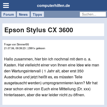
computerhilfen.de
Forum
Handy
Windows
Mac
News
Tipps
/
Tablet
Epson Stylus CX 3600
Frage von Simmerl05
21.07.06, 09:39:23
| 2991x gelesen
Hallo zusammen, hier bin ich nochmal mit dem o. a.
Kasten. Hat vielleicht einer von Ihnen eine Idee wie man
den Wartungsintervall ( 1 Jahr alt, aber erst 350
Ausdrucke und jetzt heißt es, es müssten Teile
ausgetauscht werden) umprogrammieren kann? Mir hat
zwar schon einer von Euch eine Mitteilung (Dr. xxx)
hinterlassen, aber die war leider nicht zu öffnen.