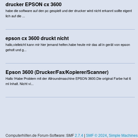
drucker EPSON cx 3600
habe die software auf den pc gespielt und der drucker wird nicht erkannt sollte eigent
lich auf die ...
epson cx 3600 druckt nicht
hallo,vielleicht kann mir hier jemand helfen.habe heute mir das all in gerät von epson
geholt und g...
Epson 3600 (Drucker/Fax/Kopierer/Scanner)
Hallo !Habe Problem mit der Allroundmaschine EPSON 3600.Die original Farbe hat 6
ml Inhalt. Nicht vi...
Computerhilfen.de Forum-Software: SMF
2.7.4
|
SMF © 2024
,
Simple Machines