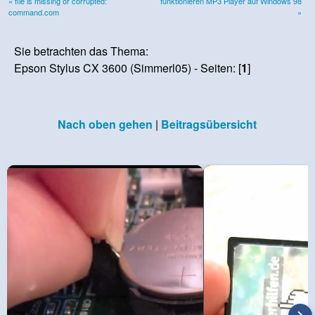
« file is missing or corrupted:
funktionieren MP3 Player auf Windows 98
command.com
»
Sie betrachten das Thema:
Epson Stylus CX 3600 (Simmerl05) - Seiten: [
1
]
Nach oben gehen
|
Beitragsübersicht