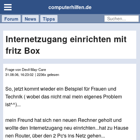
computerhilfen.de
Forum
Handy
Windows
Mac
News
Tipps
/
Tablet
Internetzugang einrichten mit
fritz Box
Frage von Devil-May-Care
31.08.06, 16:23:02
| 2236x gelesen
So, jetzt kommt wieder ein Beispiel für Frauen und
Technik ( wobei das nicht mal mein eigenes Problem
ist^^)...
mein Freund hat sich nen neuen Rechner geholt und
wollte den Internetzugang neu einrichten...hat zu Hause
nen Router, über den 2 Pc's ins Netz gehen...