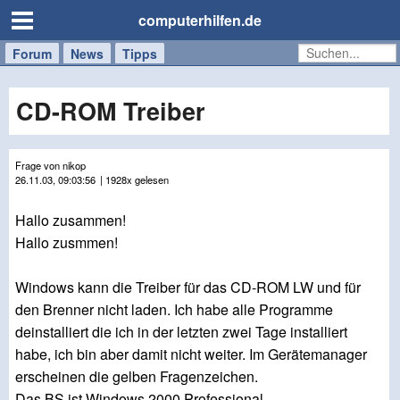
computerhilfen.de
Forum
Handy
Windows
Mac
News
Tipps
/
Tablet
CD-ROM Treiber
Frage von nikop
26.11.03, 09:03:56
| 1928x gelesen
Hallo zusammen!
Hallo zusmmen!
Windows kann die Treiber für das CD-ROM LW und für
den Brenner nicht laden. Ich habe alle Programme
deinstalliert die ich in der letzten zwei Tage installiert
habe, ich bin aber damit nicht weiter. Im Gerätemanager
erscheinen die gelben Fragenzeichen.
Das BS ist Windows 2000 Professional