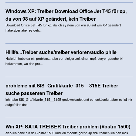
Windows XP: Treiber Download Office Jet T45 für xp,
da von 98 auf XP geändert, kein Treiber
Download Office Jet T45 für xp, da ich system von win 98 auf win XP geändert
habe,aber aber es geh...
Hiiilfe...Treiber suche/treiber verloren/audio phile
HalloIch habe da ein problem...habe vor einiger zeit einen mp3-player geschenkt
bekommen, wo das pro...
probleme mit SIS_Grafikkarte_315__315E Treiber
suche passenten Treiber
ich habe SIS_Grafikkarte_315__315E gedownloadet und es funktioniert aber es ist mir
aufgefallen das ...
Win XP: SATA TREIBER Treiber problem (Vostro 1500)
also ich habe ein dell vostro 1500 und ich möchte gerne Xp draufhauen ich hab blos