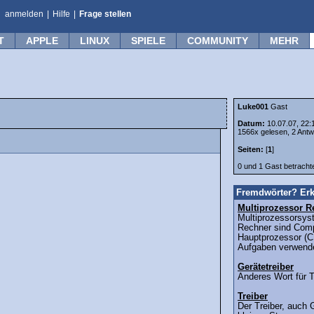
anmelden
|
Hilfe
|
Frage stellen
T
APPLE
LINUX
SPIELE
COMMUNITY
MEHR
Luke001
Gast
Datum:
10.07.07, 22:
1566x gelesen, 2 Antw
Seiten:
[
1
]
0 und 1 Gast betrach
Fremdwörter? Erk
Multiprozessor R
Multiprozessorsys
Rechner sind Comp
Hauptprozessor (C
Aufgaben verwende
Gerätetreiber
Anderes Wort für Tr
Treiber
Der Treiber, auch G