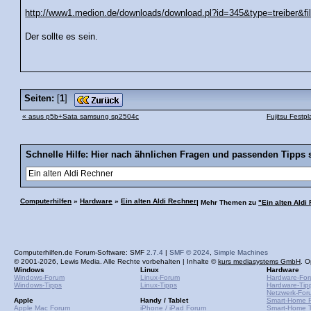
http://www1.medion.de/downloads/download.pl?id=345&type=treiber&
Der sollte es sein.
Seiten:
[
1
]
« asus p5b+Sata samsung sp2504c
Fujitsu Festp
Schnelle Hilfe: Hier nach ähnlichen Fragen und passenden Tipps 
Computerhilfen
»
Hardware
»
Ein alten Aldi Rechner
| Mehr Themen zu
"Ein alten Aldi
Computerhilfen.de Forum-Software: SMF
2.7.4
|
SMF © 2024
,
Simple Machines
© 2001-2026, Lewis Media. Alle Rechte vorbehalten | Inhalte ©
kurs mediasystems GmbH
. O
Windows
Linux
Hardware
Windows-Forum
Linux-Forum
Hardware-Fo
Windows-Tipps
Linux-Tipps
Hardware-Tip
Netzwerk-For
Apple
Handy / Tablet
Smart-Home 
Apple Mac Forum
iPhone / iPad Forum
Smart-Home T