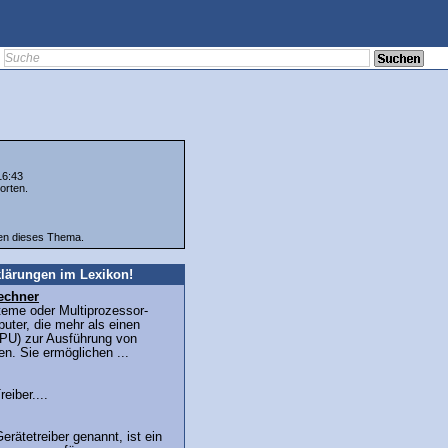
16:43
orten.
ten dieses Thema.
lärungen im Lexikon!
echner
teme oder Multiprozessor-
uter, die mehr als einen
PU) zur Ausführung von
n. Sie ermöglichen ...
eiber....
erätetreiber genannt, ist ein