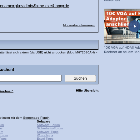
entfernen!
filename=gknvidtntw9xme.exe&lang=de
Moderator informieren
10€ VGA auf HDMI Ada
Rechner an neuem Mon
latte lässt sich extern (via USB) nicht andocken (Mod.MHT2080AH) »
suchen!
Hilfe Übersicht
 Rechner"
ptimiert mit dem
Serponado Plugin
.
Software
rum
Software-Forum
ps
Sicherheits-Forum
um
Software-Tipps
Forum
Word-Tipps
ipps
Excel-Tipps