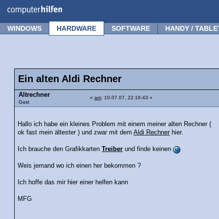
Forum
Tipps
News
Frage stellen
WINDOWS
HARDWARE
SOFTWARE
HANDY / TABLE
Ein alten Aldi Rechner
Altrechner
«
am
: 10.07.07, 22:16:43 »
Gast
Hallo ich habe ein kleines Problem mit einem meiner alten Rechner (
ok fast mein ältester ) und zwar mit dem
Aldi Rechner
hier.
Ich brauche den Grafikkarten
Treiber
und finde keinen
Weis jemand wo ich einen her bekommen ?
Ich hoffe das mir hier einer helfen kann
MFG