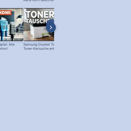
Karte nicht beschreibbar?
pter: Alte
Samsung Drucker Toner Wechsel!
Telekom Speedport Router: Spra
itor!
Toner-Kartusche entfernen und
auf deutsch umstellen!
ersetzen!