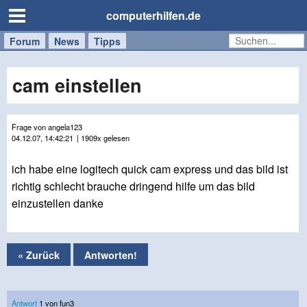
computerhilfen.de
Forum
Handy
Windows
Mac
News
Tipps
/
Tablet
cam einstellen
Frage von angela123
04.12.07, 14:42:21
| 1909x gelesen
ich habe eine logitech quick cam express und das bild ist
richtig schlecht brauche dringend hilfe um das bild
einzustellen danke
« Zurück
Antworten!
Antwort
1 von fun3