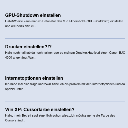
GPU-Shutdown einstellen
Hallo!Wo/wie kann man im Detonator den GPU-Thershold (GPU-Shutdown) einstellen
und wie heiss darf ei...
Drucker einstellen?!?
Hallo nochmal,hab da nochmal ne rage zu meinem Drucker.Hab jetzt einen Canon BJC
4300 angehängt.War...
Internetoptionen einstellen
Ich habe mal eine frage und zwar habe ich ein problem mit den Internetoptionen und da
speziel unter ...
Win XP: Cursorfarbe einstellen?
Hallo, mein Betreff sagt eigentlich schon alles...Ich möchte gerne die Farbe des
Cursors änd...