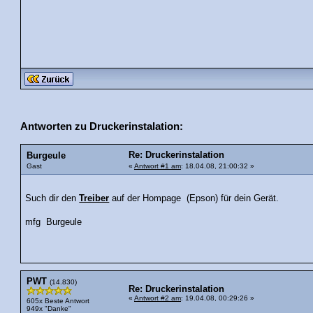
Antworten zu Druckerinstalation:
Re: Druckerinstalation
Burgeule
Gast
«
Antwort #1 am
: 18.04.08, 21:00:32 »
Such dir den
Treiber
auf der Hompage (Epson) für dein Gerät.
mfg Burgeule
PWT
(14.830)
Re: Druckerinstalation
«
Antwort #2 am
: 19.04.08, 00:29:26 »
605x Beste Antwort
949x "Danke"