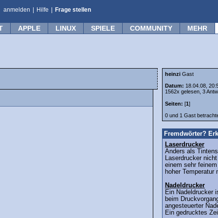
anmelden
|
Hilfe
|
Frage stellen
T
APPLE
LINUX
SPIELE
COMMUNITY
MEHR
heinzi
Gast
Datum:
18.04.08, 20:
1562x gelesen, 3 Antw
Seiten:
[
1
]
0 und 1 Gast betrach
Fremdwörter? Erk
Laserdrucker
Anders als Tintens
Laserdrucker nicht
einem sehr feinem 
hoher Temperatur m
Nadeldrucker
Ein Nadeldrucker i
beim Druckvorgang
angesteuerter Nade
Ein gedrucktes Zei