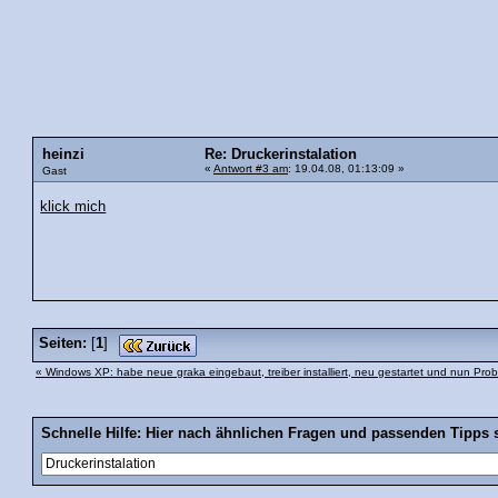
heinzi
Re: Druckerinstalation
«
Antwort #3 am
: 19.04.08, 01:13:09 »
Gast
klick mich
Seiten:
[
1
]
« Windows XP: habe neue graka eingebaut, treiber installiert, neu gestartet und nun Pro
Schnelle Hilfe: Hier nach ähnlichen Fragen und passenden Tipps 