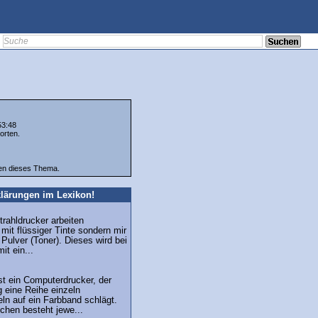
53:48
orten.
ten dieses Thema.
lärungen im Lexikon!
trahldrucker arbeiten
 mit flüssiger Tinte sondern mir
Pulver (Toner). Dieses wird bei
it ein...
st ein Computerdrucker, der
 eine Reihe einzeln
ln auf ein Farbband schlägt.
chen besteht jewe...