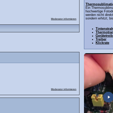
Thermosublimati
Ein Thermosublimat
hochwertige Fotod
werden nicht direk
sondern erhitzt, bis
Moderator informieren
Tintenstra
Thermotran
Gerätetreib
Treiber
Klickrate
Moderator informieren