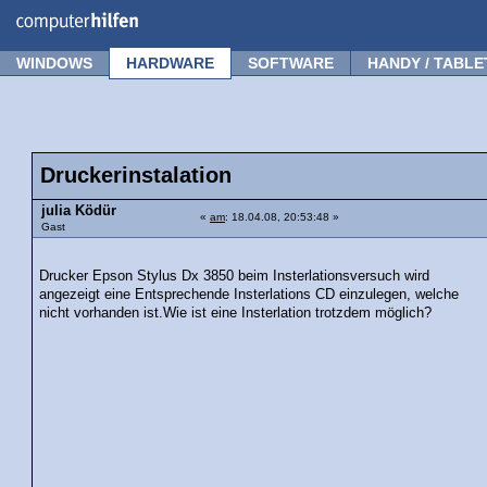
Forum
Tipps
News
Frage stellen
WINDOWS
HARDWARE
SOFTWARE
HANDY / TABLE
Druckerinstalation
julia Ködür
«
am
: 18.04.08, 20:53:48 »
Gast
Drucker Epson Stylus Dx 3850 beim Insterlationsversuch wird
angezeigt eine Entsprechende Insterlations CD einzulegen, welche
nicht vorhanden ist.Wie ist eine Insterlation trotzdem möglich?