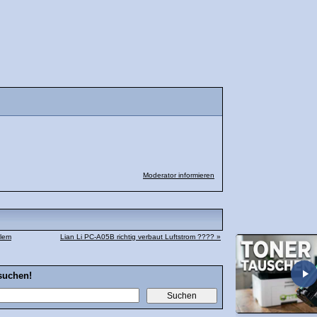
Moderator informieren
blem
Lian Li PC-A05B richtig verbaut Luftstrom ???? »
suchen!