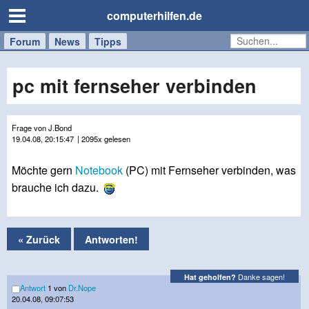
computerhilfen.de
Forum
Handy
Windows
Mac
News
Tipps
/
Tablet
pc mit fernseher verbinden
Frage von J.Bond
19.04.08, 20:15:47
| 2095x gelesen
Möchte gern
Notebook
(PC) mit Fernseher verbinden, was
brauche ich dazu.
« Zurück
Antworten!
Danke sagen!
Hat geholfen?
Antwort
1 von
Dr.Nope
20.04.08, 09:07:53