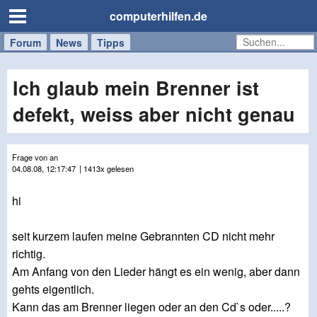
computerhilfen.de
Forum
Handy
Windows
Mac
News
Tipps
/
Tablet
Ich glaub mein Brenner ist
defekt, weiss aber nicht genau
Frage von an
04.08.08, 12:17:47
| 1413x gelesen
hi
seit kurzem laufen meine Gebrannten CD nicht mehr
richtig.
Am Anfang von den Lieder hängt es ein wenig, aber dann
gehts eigentlich.
Kann das am Brenner liegen oder an den Cd`s oder.....?