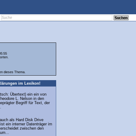
05:55
orten.
ten dieses Thema.
lärungen im Lexikon!
tsch: Übertext) ein ein von
heodore L. Nelson in den
prägter Begriff für Text, der
.
 auch als Hard Disk Drive
st ein interner Datenträger im
erscheidet zwischen den
um...