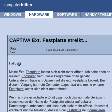
Forum
Tipps
News
Frage stellen
WINDOWS
HARDWARE
SOFTWARE
HANDY / TABLE
CAPTIVA Ext. Festplatte streikt...
Diav
«
am
: 09.08.08, 15:05:55 »
Gast
Hallo
Meine Ext.
Festplatte
laesst sich nicht mehr öffnen. Ich habe eben an
meinem
Computer
zieml. viele Programme offen gehabt.
Unteranderem habe ich Dateien auf die ext.
Festplatte
kopiert. Bei
diesem Vorgang ist mein
Computer
abgestürzt und meine externe
Festplatte
laesst sich nicht mehr öffnen.
Wenn ich Sie einschalte ertöhnt zwar noch das normale Geräusch
jedoch wurde der Name der
Festplatte
wieder auf Lokaler
Datentraeger umbenannt und lässt sich nicht mehr öffnen. Jedesmal
erscheint nur die Meldung, dass ich die
Festplatte
neu
formatieren