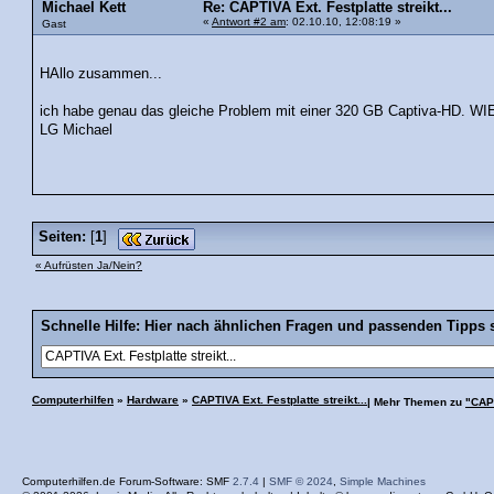
Michael Kett
Re: CAPTIVA Ext. Festplatte streikt...
«
Antwort #2 am
: 02.10.10, 12:08:19 »
Gast
HAllo zusammen...
ich habe genau das gleiche Problem mit einer 320 GB Captiva-HD. WIE 
LG Michael
Seiten:
[
1
]
« Aufrüsten Ja/Nein?
Schnelle Hilfe: Hier nach ähnlichen Fragen und passenden Tipps 
Computerhilfen
»
Hardware
»
CAPTIVA Ext. Festplatte streikt...
| Mehr Themen zu
"CAPT
Computerhilfen.de Forum-Software: SMF
2.7.4
|
SMF © 2024
,
Simple Machines