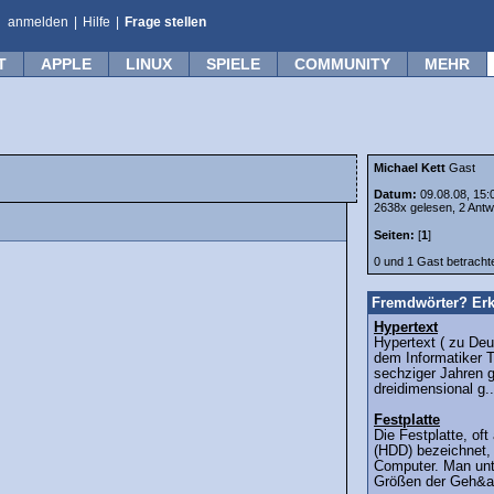
anmelden
|
Hilfe
|
Frage stellen
T
APPLE
LINUX
SPIELE
COMMUNITY
MEHR
Michael Kett
Gast
Datum:
09.08.08, 15:
2638x gelesen, 2 Antw
Seiten:
[
1
]
0 und 1 Gast betrach
Fremdwörter? Erk
Hypertext
Hypertext ( zu Deu
dem Informatiker T
sechziger Jahren ge
dreidimensional g..
Festplatte
Die Festplatte, oft
(HDD) bezeichnet, i
Computer. Man unt
Größen der Geh&a