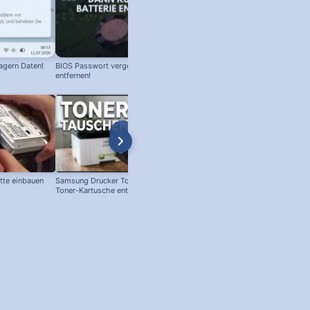
agern Daten!
BIOS Passwort vergessen! Batterie
entfernen!
atte einbauen
Samsung Drucker Toner Wechsel!
Telekom Speedport Router: Spra
Toner-Kartusche entfernen und
auf deutsch umstellen!
ersetzen!