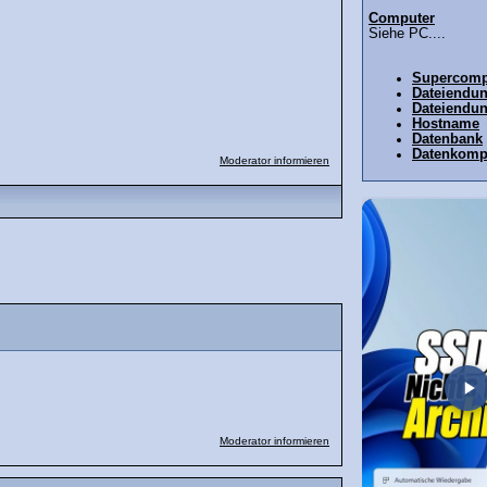
Computer
Siehe PC....
Supercomp
Dateiendu
Dateiendu
Hostname
Datenbank
Datenkomp
Moderator informieren
Moderator informieren