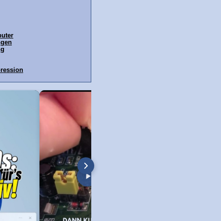
uter
ngen
ng
ression