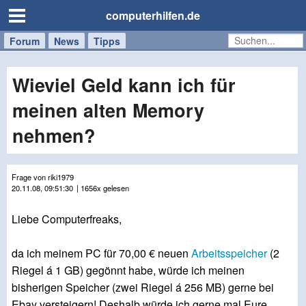
computerhilfen.de
Forum
Handy
Windows
Mac
News
Tipps
/
Tablet
Wieviel Geld kann ich für
meinen alten Memory
nehmen?
Frage von riki1979
20.11.08, 09:51:30
| 1656x gelesen
Liebe Computerfreaks,
da ich meinem PC für 70,00 € neuen
Arbeitsspeicher
(2
Riegel á 1 GB) gegönnt habe, würde ich meinen
bisherigen Speicher (zwei Riegel á 256 MB) gerne bei
Ebay versteigern! Deshalb würde ich gerne mal Eure