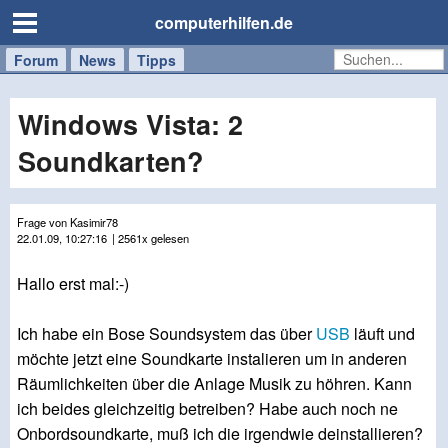
computerhilfen.de
Forum
Handy
Windows
Mac
News
Tipps
/
Tablet
Windows Vista: 2
Soundkarten?
Frage von Kasimir78
22.01.09, 10:27:16
| 2561x gelesen
Hallo erst mal:-)
Ich habe ein Bose Soundsystem das über
USB
läuft und
möchte jetzt eine Soundkarte instalieren um in anderen
Räumlichkeiten über die Anlage Musik zu höhren. Kann
ich beides gleichzeitig betreiben? Habe auch noch ne
Onbordsoundkarte, muß ich die irgendwie deinstallieren?