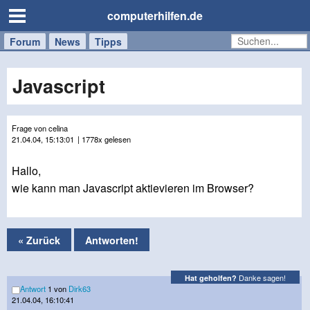
computerhilfen.de
Forum
Handy
Windows
Mac
News
Tipps
/
Tablet
Javascript
Frage von celina
21.04.04, 15:13:01
| 1778x gelesen
Hallo,
wie kann man Javascript aktievieren im Browser?
« Zurück
Antworten!
Danke sagen!
Hat geholfen?
Antwort
1 von
Dirk63
21.04.04, 16:10:41