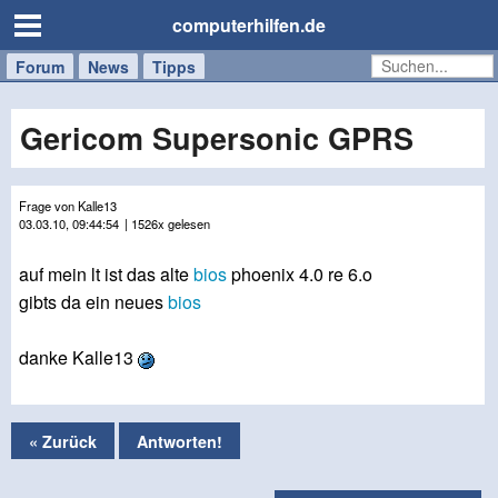
computerhilfen.de
Forum
Handy
Windows
Mac
News
Tipps
/
Tablet
Gericom Supersonic GPRS
Frage von Kalle13
03.03.10, 09:44:54
| 1526x gelesen
auf mein lt ist das alte
bios
phoenix 4.0 re 6.o
gibts da ein neues
bios
danke Kalle13
« Zurück
Antworten!