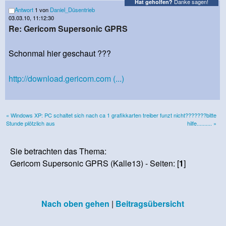
Danke sagen!
Hat geholfen?
Antwort
1 von
Daniel_Düsentrieb
03.03.10, 11:12:30
Re: Gericom Supersonic GPRS
Schonmal hier geschaut ???
http://download.gericom.com (...)
« Windows XP: PC schaltet sich nach ca 1
grafikkarten treiber funzt nicht???????bitte
Stunde plötzlich aus
hilfe.......... »
Sie betrachten das Thema:
Gericom Supersonic GPRS (Kalle13) - Seiten: [
1
]
Nach oben gehen
|
Beitragsübersicht