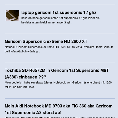
laptop gericom 1st supersonic 1.1ghz
hallo ich habe gericom laptop 1st supersonic 1.1ghz leider die
betriebsystem bleibt immer angehängt...
Gericom Supersonic extreme HD 2600 XT
Notbook:Gericom Supersonic extreme HD 2600 XTOS:Vista Premium HomeGekauft
bei Hofer/ALdiIch würde g...
Toshiba SD-R6572M in Gericom 1st Supersonic M6T
(A380) einbauen ???
Moin Leute,ich habe ein etwas älteres Notebook von Gericom (siehe oben) mit 1200
MHz und 512 MB RAM...
Mein Aldi Notebook MD 9703 aka FIC 360 aka Gericom
1st Supersonic A3 stürzt ab!
Hallo,meine Aldi Notebook MD 9703 (baugleich mit dem FIC 360 und dem Gericom 1st