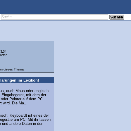
53:34
orten.
ten dieses Thema.
lärungen im Lexikon!
s, auch Maus oder englisch
C Eingabegerät, mit dem der
r oder Pointer auf dem PC
t wird. Die Ma...
isch: Keyboard) ist eines der
egeräte am PC: Mit ihr lassen
e und andere Daten in den
.