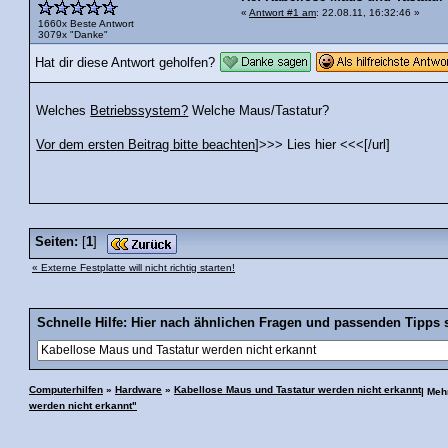
«
Antwort #1 am
: 22.08.11, 16:32:46 »
1660x Beste Antwort
3079x "Danke"
Hat dir diese Antwort geholfen?
Welches
Betriebssystem?
Welche Maus/Tastatur?
Vor dem ersten Beitrag bitte beachten
]>>> Lies hier <<<[/url]
Seiten:
[
1
]
« Externe Festplatte will nicht richtig starten!
Schnelle Hilfe: Hier nach ähnlichen Fragen und passenden Tipps 
Computerhilfen
»
Hardware
»
Kabellose Maus und Tastatur werden nicht erkannt
| Me
werden nicht erkannt"