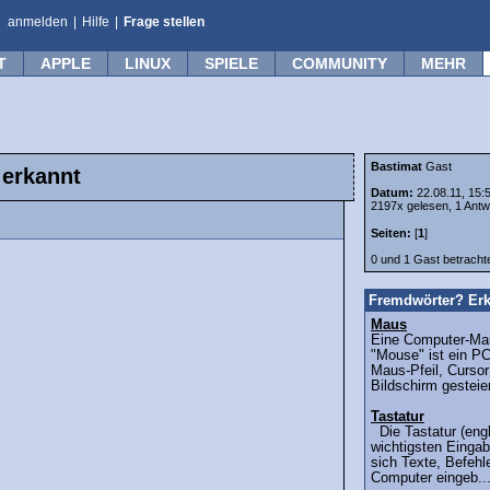
anmelden
|
Hilfe
|
Frage stellen
T
APPLE
LINUX
SPIELE
COMMUNITY
MEHR
Bastimat
Gast
 erkannt
Datum:
22.08.11, 15:
2197x gelesen, 1 Antw
Seiten:
[
1
]
0 und 1 Gast betrach
Fremdwörter? Erk
Maus
Eine Computer-Mau
"Mouse" ist ein P
Maus-Pfeil, Curso
Bildschirm gesteier
Tastatur
Die Tastatur (engl
wichtigsten Eingab
sich Texte, Befehl
Computer eingeb..