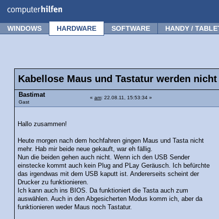
Forum
Tipps
News
Frage stellen
WINDOWS
HARDWARE
SOFTWARE
HANDY / TABLE
Kabellose Maus und Tastatur werden nicht
Bastimat
«
am
: 22.08.11, 15:53:34 »
Gast
Hallo zusammen!
Heute morgen nach dem hochfahren gingen Maus und Tasta nicht
mehr. Hab mir beide neue gekauft, war eh fällig.
Nun die beiden gehen auch nicht. Wenn ich den USB Sender
einstecke kommt auch kein Plug and PLay Geräusch. Ich befürchte
das irgendwas mit dem USB kaputt ist. Andererseits scheint der
Drucker zu funktionieren.
Ich kann auch ins BIOS. Da funktioniert die Tasta auch zum
auswählen. Auch in den Abgesicherten Modus komm ich, aber da
funktionieren weder Maus noch Tastatur.