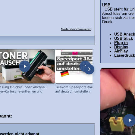
USB
USB steht für Univ
Anschluss am Geh
lassen sich zahlre
Druck...
Moderator informieren
USB Ansch
USB Stick
Plug in
Display
AirPlay
Laserdruck
sung Drucker Toner Wechsel!
Telekom Speedport Router: Sprache
PC an Noteb
er-Kartusche entfernen und
auf deutsch umstellen!
anschließen 
etzen!
kannt:
 werden nicht erkannt