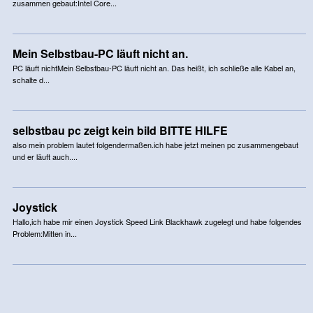
zusammen gebaut:Intel Core...
Mein Selbstbau-PC läuft nicht an.
PC läuft nichtMein Selbstbau-PC läuft nicht an. Das heißt, ich schließe alle Kabel an,
schalte d...
selbstbau pc zeigt kein bild BITTE HILFE
also mein problem lautet folgendermaßen.ich habe jetzt meinen pc zusammengebaut
und er läuft auch....
Joystick
Hallo,ich habe mir einen Joystick Speed Link Blackhawk zugelegt und habe folgendes
Problem:Mitten in...