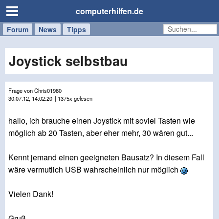
computerhilfen.de
Forum
Handy
Windows
Mac
News
Tipps
/
Tablet
Joystick selbstbau
Frage von Chris01980
30.07.12, 14:02:20
| 1375x gelesen
hallo, ich brauche einen Joystick mit soviel Tasten wie
möglich ab 20 Tasten, aber eher mehr, 30 wären gut...
Kennt jemand einen geeigneten Bausatz? In diesem Fall
wäre vermutlich USB wahrscheinlich nur möglich
Vielen Dank!
Gruß