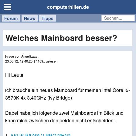
computerhilfen.de
Forum
Handy
Windows
Mac
News
Tipps
/
Tablet
Welches Mainboard besser?
Frage von Angelikaaa
23.08.12, 12:40:25
| 1159x gelesen
Hi Leute,
ich brauche ein neues Mainboard für meinen Intel Core i5-
3570K 4x 3.40GHz (Ivy Bridge)
Dabei habe ich folgende zwei Mainboards im Blick und
kann mich zwischen den beiden nicht entscheiden:
1.
ASUS P8Z68-V PRO/GEN3