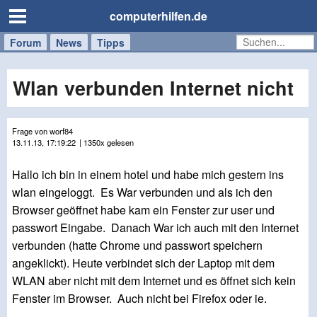
computerhilfen.de
Forum
Handy
Windows
Mac
News
Tipps
/
Tablet
Wlan verbunden Internet nicht
Frage von worf84
13.11.13, 17:19:22
| 1350x gelesen
Hallo ich bin in einem hotel und habe mich gestern ins
wlan eingeloggt. Es War verbunden und als ich den
Browser geöffnet habe kam ein Fenster zur user und
passwort Eingabe. Danach War ich auch mit den Internet
verbunden (hatte Chrome und passwort speichern
angeklickt). Heute verbindet sich der Laptop mit dem
WLAN aber nicht mit dem Internet und es öffnet sich kein
Fenster im Browser. Auch nicht bei Firefox oder ie.