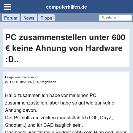
computerhilfen.de
Forum
Handy
Windows
Mac
News
Tipps
/
Tablet
PC zusammenstellen unter 600
€ keine Ahnung von Hardware
:D..
Frage von Giovanni V.
27.11.14, 18:28:26
| 1452x gelesen
Hallo zusammen ich habe vor mir einen PC
zusammenzustellen, aber habe so gut wie gar keine
Ahnung davon.
Der PC soll zum zocken (hauptsächlich LOL, DayZ,
Shooter...) und für CAD tauglich sein.
Das beste was für mein Budget geht (kein High end) mehr