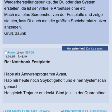
Wiederherstellungspunkte, die Du oder das System
erstellen, da ist der virtuelle Arbeitsseicher etc.
Mach mal eine Screenshot von der Festplatte und zeige
sie hier, lass Di auch mal die größten Speicherplatznutzer
anzeigen.
Gruß, zaunk
Danke sagen!
Hat geholfen?
Antwort
2 von
NERO61
11.01.15, 17:46:49
Re: Notebook Festplatte
Habe als Antivirenprogramm Avast.
Hab mir heute noch Spybot geholt und einen Systemscan
gemacht.
Hat gleich Trojaner entdeckt. Sind jetzt in der Quarantäne.
« USB-Adapter für SATA 3.0 Festplatte,
WDBUZG0010BBK-EESN Benchmark