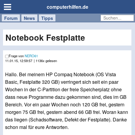
computerhilfen.de
Forum
Handy
Windows
Mac
News
Tipps
/
Tablet
Notebook Festplatte
Frage von
NERO61
11.01.15, 12:59:57
| 1136x gelesen
Hallo. Bei meinem HP Compaq Notebook (OS Vista
Basic, Festplatte 320 GB) verringert sich seit ein paar
Wochen in der C-Partition der freie Speicherplatz ohne
dass neue Programme dazu gekommen sind, dies im GB
Bereich. Vor ein paar Wochen noch 120 GB frei, gestern
morgen 75 GB frei, gestern abend 66 GB frei. Woran kann
das liegen (Schadsoftware, Defekt der Festplatte). Danke
schon mal für eure Antworten.