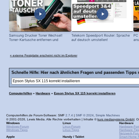
Samsung Drucker Toner Wechsel!
Telekom Speedport Router: Sprache
PC 
Toner-Kartusche entfernen und
auf deutsch umstellen!
ans
ersetzen!
« externe Festplatte erscheint nicht im Explorer
Schnelle Hilfe: Hier nach ähnlichen Fragen und passenden Tipps 
Computerhilfen
»
Hardware
»
Epson Stylus SX 115 korrekt installieren
Computerhilfen.de Forum-Software: SMF
2.7.4
|
SMF © 2024
,
Simple Machines
© 2001-2026, Lewis Media. Alle Rechte vorbehalten | Inhalte ©
kurs mediasystems GmbH
. O
Windows
Linux
Hardware
Windows-Forum
Linux-Forum
Hardware-Fo
Windows-Tipps
Linux-Tipps
Hardware-Tip
Netzwerk-For
Apple
Handy / Tablet
Smart-Home 