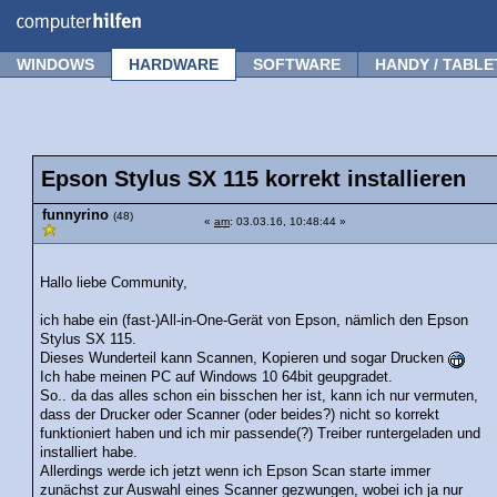
Forum
Tipps
News
Frage stellen
WINDOWS
HARDWARE
SOFTWARE
HANDY / TABLE
Epson Stylus SX 115 korrekt installieren
funnyrino
(48)
«
am
: 03.03.16, 10:48:44 »
Hallo liebe Community,
ich habe ein (fast-)All-in-One-Gerät von Epson, nämlich den Epson
Stylus SX 115.
Dieses Wunderteil kann Scannen, Kopieren und sogar Drucken
Ich habe meinen PC auf Windows 10 64bit geupgradet.
So.. da das alles schon ein bisschen her ist, kann ich nur vermuten,
dass der Drucker oder Scanner (oder beides?) nicht so korrekt
funktioniert haben und ich mir passende(?) Treiber runtergeladen und
installiert habe.
Allerdings werde ich jetzt wenn ich Epson Scan starte immer
zunächst zur Auswahl eines Scanner gezwungen, wobei ich ja nur