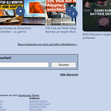
an Notebook Bildschirm
10€ VGA auf HDMI Adapter: Alte
10 EUR Cinc
chließen - so geht's!
Rechner an neuem Monitor!
im Test
BIOS Passwort vergess
entfernen!
Maus funktioniert nur noch auf hellen Oberflächen »
suchen!
Hilfe Übersicht
ptimiert mit dem
Serponado Plugin
.
Software
rum
Software-Forum
ps
Sicherheits-Forum
um
Software-Tipps
Forum
Word-Tipps