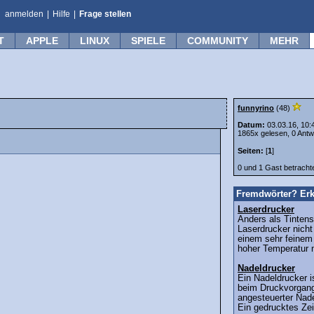
anmelden
|
Hilfe
|
Frage stellen
T
APPLE
LINUX
SPIELE
COMMUNITY
MEHR
funnyrino
(48)
Datum:
03.03.16, 10:
1865x gelesen, 0 Antw
Seiten:
[
1
]
0 und 1 Gast betrach
Fremdwörter? Erk
Laserdrucker
Anders als Tintens
Laserdrucker nicht
einem sehr feinem 
hoher Temperatur m
Nadeldrucker
Ein Nadeldrucker i
beim Druckvorgang
angesteuerter Nade
Ein gedrucktes Zei