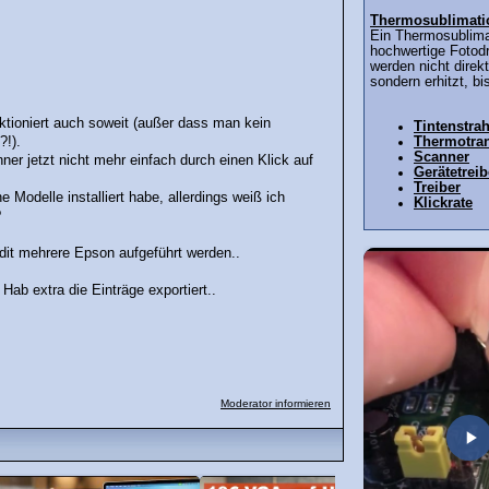
Thermosublimati
Ein Thermosublimat
hochwertige Fotod
werden nicht direk
sondern erhitzt, bis
ktioniert auch soweit (außer dass man kein
Tintenstra
?!).
Thermotran
Scanner
er jetzt nicht mehr einfach durch einen Klick auf
Gerätetreib
Treiber
e Modelle installiert habe, allerdings weiß ich
Klickrate
?
dit mehrere Epson aufgeführt werden..
Hab extra die Einträge exportiert..
Moderator informieren