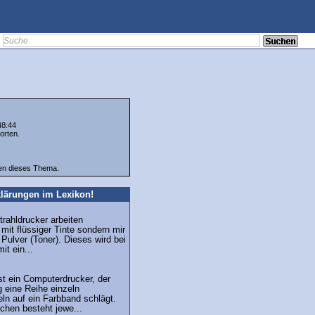
48:44
orten.
ten dieses Thema.
lärungen im Lexikon!
trahldrucker arbeiten
 mit flüssiger Tinte sondern mir
Pulver (Toner). Dieses wird bei
it ein...
st ein Computerdrucker, der
 eine Reihe einzeln
ln auf ein Farbband schlägt.
chen besteht jewe...