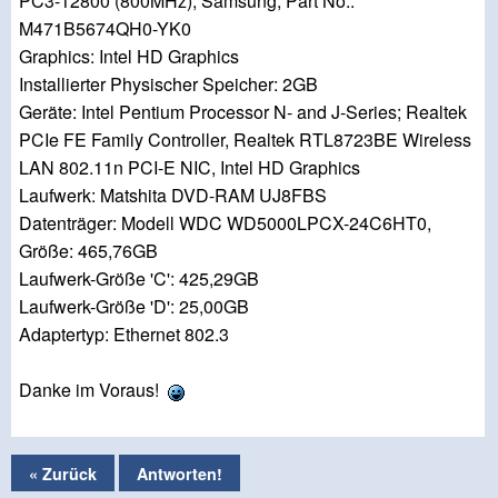
PC3-12800 (800MHz), Samsung, Part No.:
M471B5674QH0-YK0
Graphics: Intel HD Graphics
Installierter Physischer Speicher: 2GB
Geräte: Intel Pentium Processor N- and J-Series; Realtek
PCIe FE Family Controller, Realtek RTL8723BE Wireless
LAN 802.11n PCI-E NIC, Intel HD Graphics
Laufwerk: Matshita DVD-RAM UJ8FBS
Datenträger: Modell WDC WD5000LPCX-24C6HT0,
Größe: 465,76GB
Laufwerk-Größe 'C': 425,29GB
Laufwerk-Größe 'D': 25,00GB
Adaptertyp: Ethernet 802.3
Danke im Voraus!
« Zurück
Antworten!