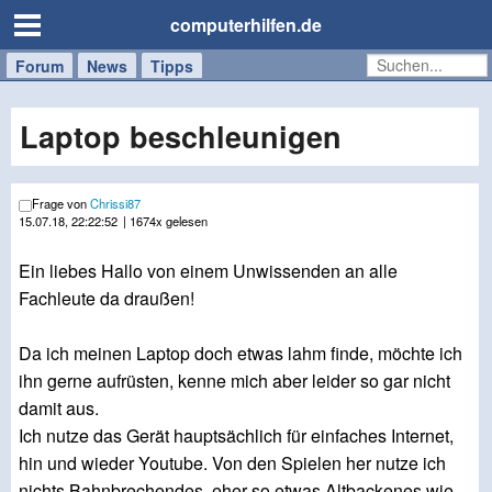
computerhilfen.de
Forum
Handy
Windows
Mac
News
Tipps
/
Tablet
Laptop beschleunigen
Frage von
Chrissi87
15.07.18, 22:22:52
| 1674x gelesen
Ein liebes Hallo von einem Unwissenden an alle
Fachleute da draußen!
Da ich meinen Laptop doch etwas lahm finde, möchte ich
ihn gerne aufrüsten, kenne mich aber leider so gar nicht
damit aus.
Ich nutze das Gerät hauptsächlich für einfaches Internet,
hin und wieder Youtube. Von den Spielen her nutze ich
nichts Bahnbrechendes, eher so etwas Altbackenes wie