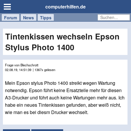
computerhilfen.de
Forum
Handy
Windows
Mac
News
Tipps
/
Tablet
Tintenkissen wechseln Epson
Stylus Photo 1400
Frage von Blechschrott
02.08.19, 14:51:39
| 1367x gelesen
Mein Epson stylus Photo 1400 streikt wegen Wartung
notwendig. Epson führt keine Ersatzteile mehr für diesen
A3-Drucker und führt auch keine Wartungen mehr aus. Ich
habe ein neues Tintenkissen gefunden, aber weiß nicht,
wie man es bei diesm Drucker wechselt.