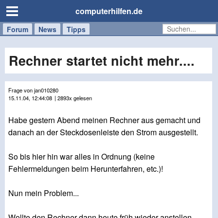
computerhilfen.de
Forum
Handy
Windows
Mac
News
Tipps
/
Tablet
Rechner startet nicht mehr....
Frage von jan010280
15.11.04, 12:44:08
| 2893x gelesen
Habe gestern Abend meinen Rechner aus gemacht und
danach an der Steckdosenleiste den Strom ausgestellt.
So bis hier hin war alles in Ordnung (keine
Fehlermeldungen beim Herunterfahren, etc.)!
Nun mein Problem...
Wollte den Rechner dann heute früh wieder anstellen