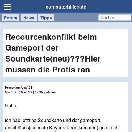
computerhilfen.de
Forum
Handy
Windows
Mac
News
Tipps
/
Tablet
Recourcenkonflikt beim
Gameport der
Soundkarte(neu)???Hier
müssen die Profis ran
Frage von Alex123
05.01.05, 19:20:30
| 1770x gelesen
Hallo,
ich hab jetzt ne Soundkarte und der gameport
anschlöuss(sollmein Keyboard ran kommen) geht nicht.