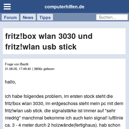
computerhilfen.de
Forum
Handy
Windows
Mac
News
Tipps
/
Tablet
fritz!box wlan 3030 und
fritz!wlan usb stick
Frage von Bastiii
31.08.05, 17:49:40
| 3806x gelesen
hallo,
ich habe folgendes problem, im ersten stock steht die
fritz!box wlan 3030, im erdgeschoss steht mein pc mit dem
fritz!wlan usb stick. die signalstärke ist immer auf "sehr
niedrig" manchmal bekomme ich auch kein signal! luftlinie
ca. 3 - 4 meter durch 2 holzwände(fertighaus). hab schon