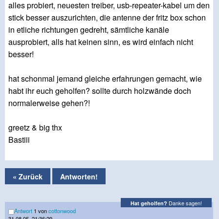
alles probiert, neuesten treiber, usb-repeater-kabel um den
stick besser auszurichten, die antenne der fritz box schon
in etliche richtungen gedreht, sämtliche kanäle
ausprobiert, alls hat keinen sinn, es wird einfach nicht
besser!
hat schonmal jemand gleiche erfahrungen gemacht, wie
habt ihr euch geholfen? sollte durch holzwände doch
normalerweise gehen?!
greetz & big thx
Bastiii
« Zurück
Antworten!
Danke sagen!
Hat geholfen?
Antwort
1 von
cottonwood
31.08.05, 21:36:29