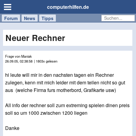
computerhilfen.de
Forum
Handy
Windows
Mac
News
Tipps
/
Tablet
Neuer Rechner
Frage von Maniak
26.09.05, 02:38:58
| 1803x gelesen
hi leute will mir in den nachsten tagen ein Rechner
zulegen, kenn mit mich leider mit dem teilen nicht so gut
aus (welche Firma furs motherbord, Grafikarte usw)
All info der rechner soll zum extreming spielen dinen preis
soll so um 1000 zwischen 1200 liegen
Danke