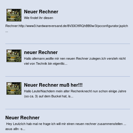
Neuer Rechner
Wie findet ihr diesen
Rechner:http://www3.hardwareversand.de/8V33CftRQhBB0w/3/pcconfigurator.jspIch
...
neuer Rechner
Hallo allemann,wollte mir nen neuen Rechner zulegen.Ich versteh nicht
viel von Technik bin eigentlic...
Neuer Rechner muß her!!!
Hallo Leute!Nachdem mein alter Rechenknecht nun schon einige Jahre
(so ca. 3) auf dem Buckel hat, is...
Neuer Rechner
Hey LeutzIch hab mal ne frage ich will mir einen neuen rechner zusammenstellen ...
asus a8n -s...