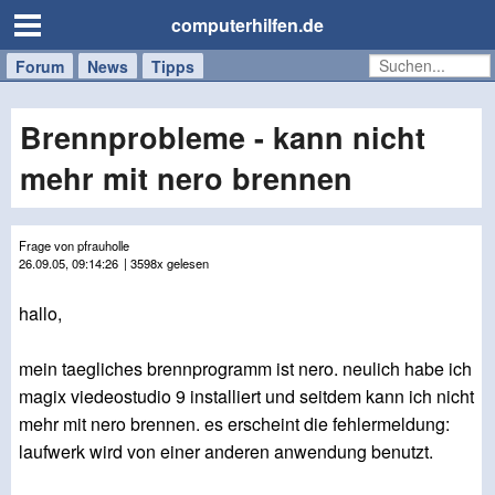
computerhilfen.de
Forum
Handy
Windows
Mac
News
Tipps
/
Tablet
Brennprobleme - kann nicht
mehr mit nero brennen
Frage von pfrauholle
26.09.05, 09:14:26
| 3598x gelesen
hallo,
mein taegliches brennprogramm ist nero. neulich habe ich
magix viedeostudio 9 installiert und seitdem kann ich nicht
mehr mit nero brennen. es erscheint die fehlermeldung:
laufwerk wird von einer anderen anwendung benutzt.