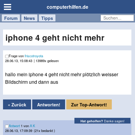
computerhilfen.de
Forum
Handy
Windows
Mac
News
Tipps
/
Tablet
iphone 4 geht nicht mehr
Frage von
friscotroyota
28.06.13, 15:08:43
| 13989x gelesen
hallo mein iphone 4 geht nicht mehr plötzlich weisser
Bildschirm und dann aus
« Zurück
Antworten!
Zur Top-Antwort!
Danke sagen!
Hat geholfen?
Antwort
1 von
A K
28.06.13, 17:09:39
(21x bedankt )