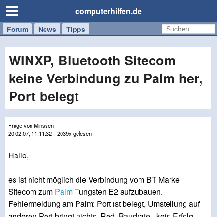
computerhilfen.de
Forum
Handy
Windows
Mac
News
Tipps
/
Tablet
WINXP, Bluetooth Sitecom
keine Verbindung zu Palm her,
Port belegt
Frage von Minssen
20.02.07, 11:11:32
| 2039x gelesen
Hallo,
es ist nicht möglich die Verbindung vom BT Marke
Sitecom zum
Palm
Tungsten E2 aufzubauen.
Fehlermeldung am Palm: Port ist belegt, Umstellung auf
anderen Port bringt nichts. Red. Baudrate - kein Erfolg.