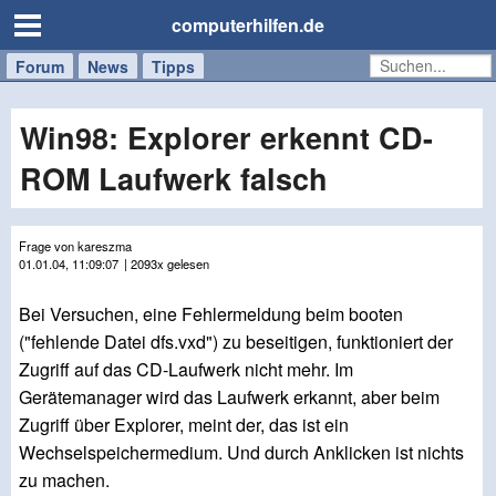
computerhilfen.de
Forum
Handy
Windows
Mac
News
Tipps
/
Tablet
Win98: Explorer erkennt CD-
ROM Laufwerk falsch
Frage von kareszma
01.01.04, 11:09:07
| 2093x gelesen
Bei Versuchen, eine Fehlermeldung beim booten
("fehlende Datei dfs.vxd") zu beseitigen, funktioniert der
Zugriff auf das CD-Laufwerk nicht mehr. Im
Gerätemanager wird das Laufwerk erkannt, aber beim
Zugriff über Explorer, meint der, das ist ein
Wechselspeichermedium. Und durch Anklicken ist nichts
zu machen.