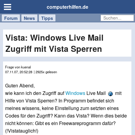
computerhilfen.de
Forum
Handy
Windows
Mac
News
Tipps
/
Tablet
Vista: Windows Live Mail
Zugriff mit Vista Sperren
Frage von kuenal
07.11.07, 20:52:28
| 2925x gelesen
Guten Abend,
wie kann ich den Zugriff auf
Windows
Live Mail
mit
Hilfe von Vista Sperren? In Programm befindet sich
meines wissens, keine Einstellung zum setzten eines
Codes für den Zugriff? Kann das Vista? Wenn dies beide
nicht können: Gibt es ein Freewareprogramm dafür?
(!Vistatauglich!)