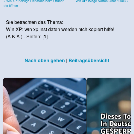
« Win XP: nervige Piepstöne beim Ordner
Win XP: IMage Norton Ghost 2003 »
etc öffnen
Sie betrachten das Thema:
Win XP: win xp inst daten werden nich kopiert hilfe!
(A.K.A.) - Seiten: [
1
]
Nach oben gehen
|
Beitragsübersicht