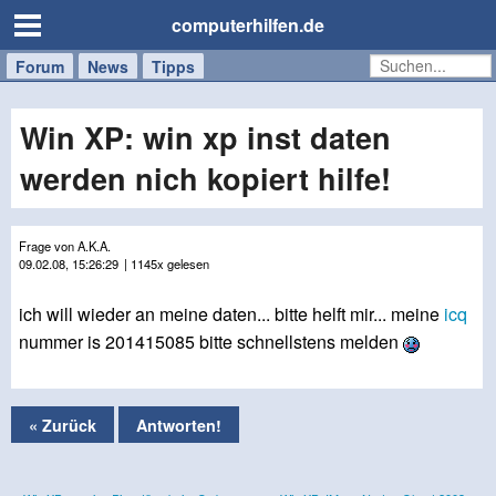
computerhilfen.de
Forum
Handy
Windows
Mac
News
Tipps
/
Tablet
Win XP: win xp inst daten
werden nich kopiert hilfe!
Frage von A.K.A.
09.02.08, 15:26:29
| 1145x gelesen
ich will wieder an meine daten... bitte helft mir... meine
icq
nummer is 201415085 bitte schnellstens melden
« Zurück
Antworten!